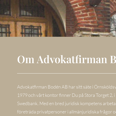
Om Advokatfirman 
Advokatfirman Bodén AB har sitt säte i Örnsköldsv
1979 och vårt kontor finner Du på Stora Torget 2,
Swedbank. Med en bred juridisk kompetens arbeta
företräda privatpersoner i allmänjuridiska frågor o