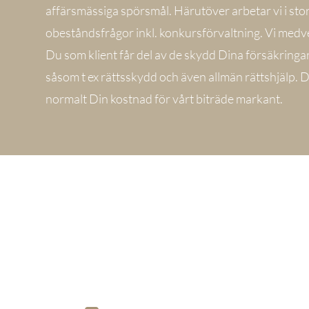
affärsmässiga spörsmål. Härutöver arbetar vi i sto
obeståndsfrågor inkl. konkursförvaltning. Vi medverk
Du som klient får del av de skydd Dina försäkringar
såsom t ex rättsskydd och även allmän rättshjälp. 
normalt Din kostnad för vårt biträde markant.