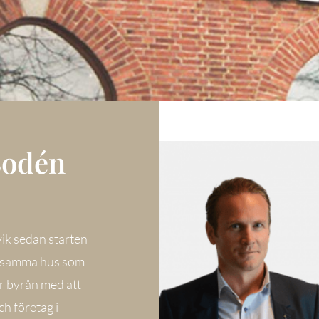
Bodén
ik sedan starten
 i samma hus som
r byrån med att
ch företag i