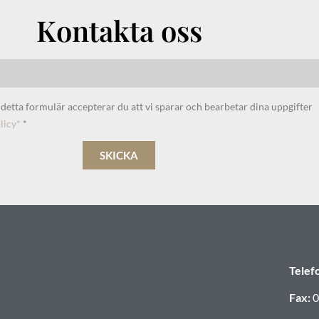
Kontakta oss
etta formulär accepterar du att vi sparar och bearbetar dina uppgifter
licy*
*
SKICKA
Telef
Fax:
0