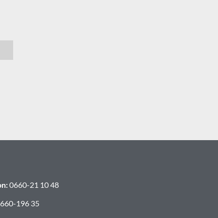
on:
0660-21 10 48
660-196 35