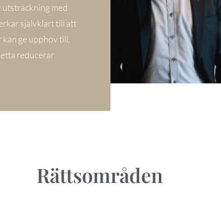
r utsträckning med
ar självklart till att
 kan ge upphov till,
Detta reducerar
Rättsområden