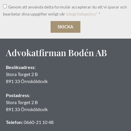
Genom att använda detta formulär accepterar du att vi sparar och
bearbetar dina uppgifter enligt vår
Integritetspolicy*
*
SKICKA
Advokatfirman Bodén AB
Besöksadress
:
Stora Torget 2 B
891 33 Örnsköldsvik
Postadress
:
Stora Torget 2 B
891 33 Örnsköldsvik
Telefon:
0660-21 10 48