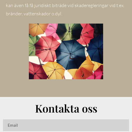
kan även få få juridiskt biträde vid skaderegleringar vid t.ex.
bränder, vattenskador o.dyl.
Kontakta oss